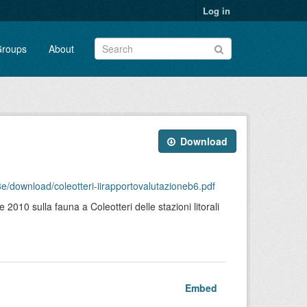
Log in
roups
About
Download
/download/coleotteri-iirapportovalutazioneb6.pdf
010 sulla fauna a Coleotteri delle stazioni litorali
Embed