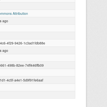
ommons Attribution
rs ago
4c6-4f29-9426-1c3ad1fdb88e
rs ago
661-498b-82ee-74ff446ffb09
1d1-4c5f-a4e1-5d9f91fe6aaf