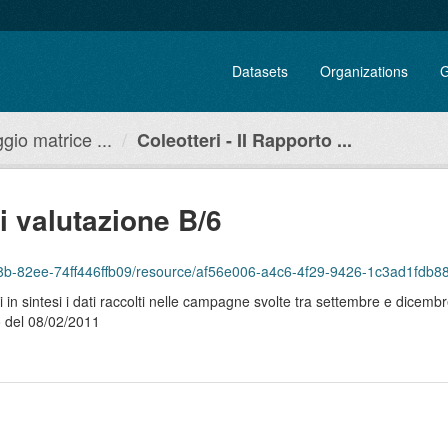
Datasets
Organizations
G
gio matrice ...
Coleotteri - II Rapporto ...
di valutazione B/6
498b-82ee-74ff446ffb09/resource/af56e006-a4c6-4f29-9426-1c3ad1fdb88e
 sintesi i dati raccolti nelle campagne svolte tra settembre e dicembre 2
 del 08/02/2011