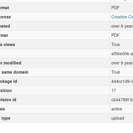
rmat
PDF
cense
Creative C
eated
over 9 yea
rmat
PDF
s views
True
af56e006-a
st modified
over 9 yea
 same domain
True
ckage id
444cc1d9-3
sition
17
vision id
c244789f-b
ate
active
l type
upload