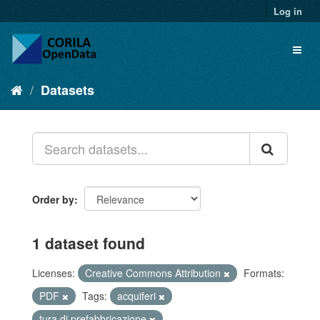
Log in
Datasets
Order by
1 dataset found
Licenses:
Creative Commons Attribution
Formats:
PDF
Tags:
acquiferi
tura di prefabbricazione