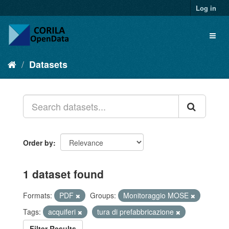
Log in
Datasets
Order by
1 dataset found
Formats:
PDF
Groups:
Monitoraggio MOSE
Tags:
acquiferi
tura di prefabbricazione
Filter Results