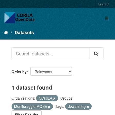
Log in
Datasets
Order by
1 dataset found
Organizations:
CORILA
Groups:
Monitoraggio MOSE
Tags:
dewatering
Filter Results