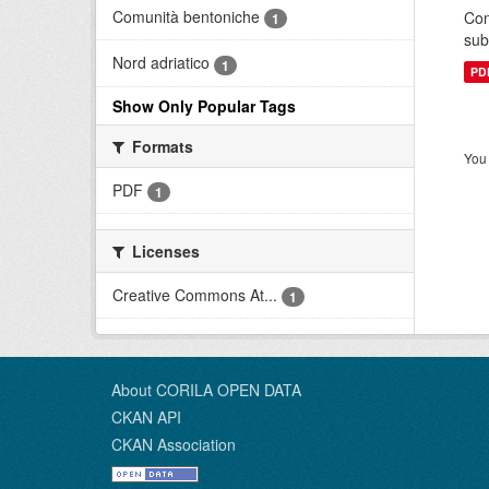
Comunità bentoniche
Con
1
sub
Nord adriatico
1
PD
Show Only Popular Tags
Formats
You 
PDF
1
Licenses
Creative Commons At...
1
About CORILA OPEN DATA
CKAN API
CKAN Association