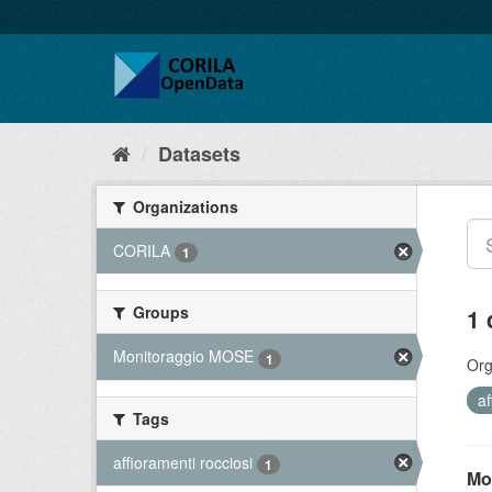
Datasets
Organizations
CORILA
1
Groups
1 
Monitoraggio MOSE
1
Org
af
Tags
affioramenti rocciosi
1
Mo