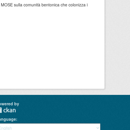
 del MOSE sulla comunità bentonica che colonizza i
owered by
anguage