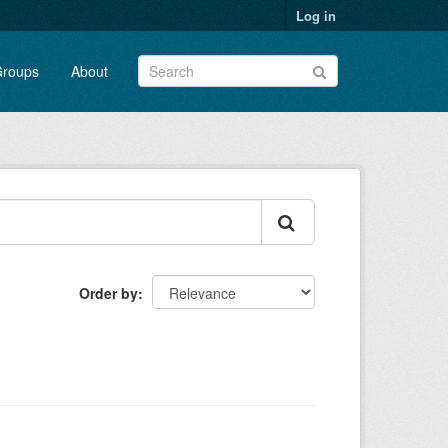
Log in
roups
About
Order by