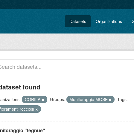
Datasets
Organizations
G
dataset found
anizations:
CORILA
Groups:
Monitoraggio MOSE
Tags:
fioramenti rocciosi
nitoraggio "tegnue"