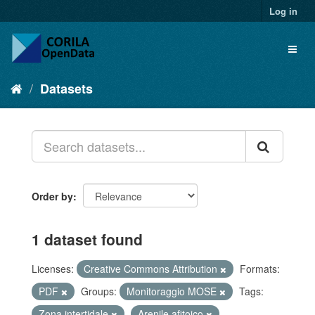
Log in
Datasets
Order by
1 dataset found
Licenses:
Creative Commons Attribution
Formats:
PDF
Groups:
Monitoraggio MOSE
Tags:
Zona intertidale
Arenile afitoico