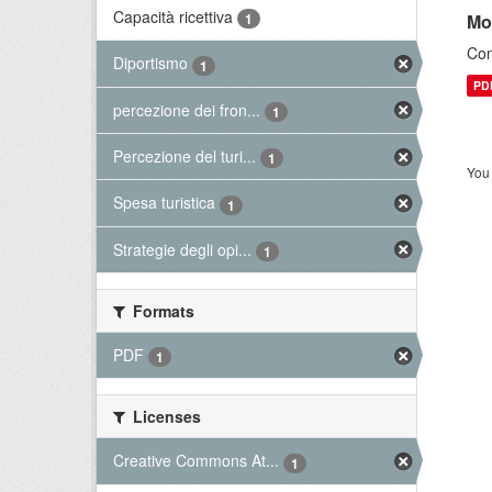
Capacità ricettiva
Mo
1
Con
Diportismo
1
PD
percezione dei fron...
1
Percezione del turi...
1
You 
Spesa turistica
1
Strategie degli opi...
1
Formats
PDF
1
Licenses
Creative Commons At...
1