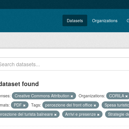
Datasets
Organizations
G
dataset found
enses:
Creative Commons Attribution
Organizations:
CORILA
mats:
PDF
Tags:
percezione dei front office
Spesa turisti
rcezione del turista balneare
Arrivi e presenze
Strategie d