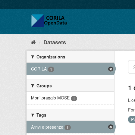
Datasets
Organizations
CORILA
1
Groups
1 
Monitoraggio MOSE
1
Lic
For
Tags
Pe
Arrivi e presenze
1