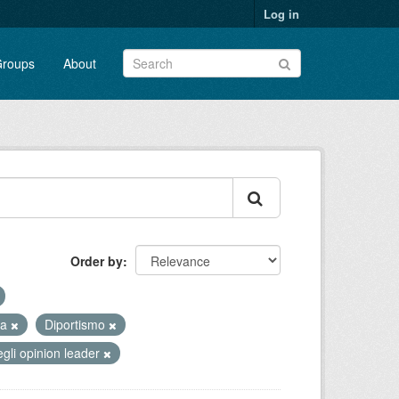
Log in
roups
About
Order by
ca
Diportismo
egli opinion leader