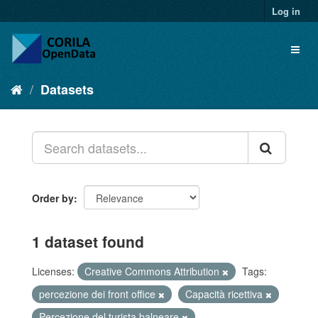
Log in
Datasets
Order by
1 dataset found
Licenses:
Creative Commons Attribution
Tags:
percezione dei front office
Capacità ricettiva
Percezione del turista balneare