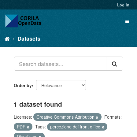
Log in
Datasets
Order by
1 dataset found
Licenses:
Creative Commons Attribution
Formats:
PDF
Tags:
percezione dei front office
Diportismo