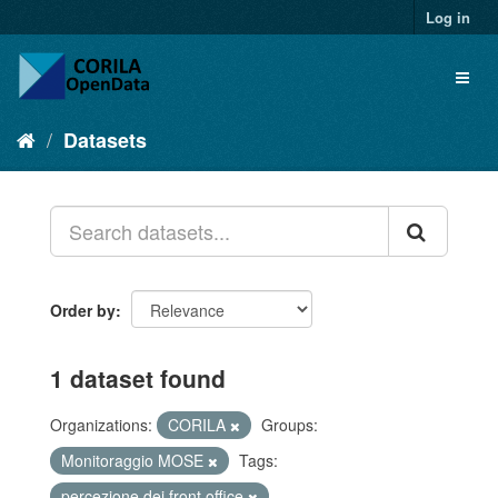
Log in
Datasets
Order by
1 dataset found
Organizations:
CORILA
Groups:
Monitoraggio MOSE
Tags:
percezione dei front office