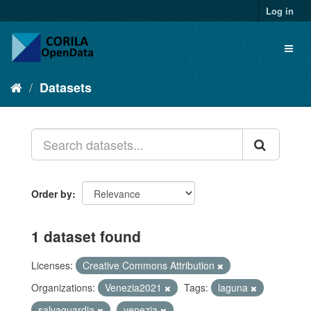
Log in
Datasets
Order by
1 dataset found
Licenses:
Creative Commons Attribution
Organizations:
Venezia2021
Tags:
laguna
salvaguardia
venezia