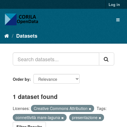
Log in
Datasets
Order by
1 dataset found
Licenses:
Creative Commons Attribution
Tags:
connettività mare-laguna
presentazione
Filter Results