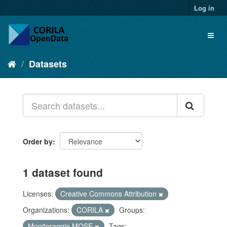
Log in
Datasets
Order by
1 dataset found
Licenses:
Creative Commons Attribution
Organizations:
CORILA
Groups:
Monitoraggio MOSE
Tags: