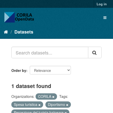
Log in
Datasets
Order by
1 dataset found
Organizations:
CORILA
Tags:
Spesa turistica
Diportismo
Percezione del turista balneare