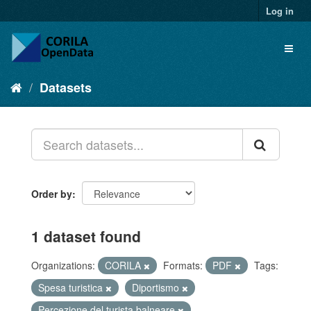
Log in
Datasets
Order by
1 dataset found
Organizations:
CORILA
Formats:
PDF
Tags:
Spesa turistica
Diportismo
Percezione del turista balneare