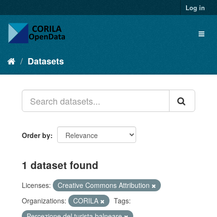
Log in
Datasets
Order by
1 dataset found
Licenses:
Creative Commons Attribution
Organizations:
CORILA
Tags:
Percezione del turista balneare