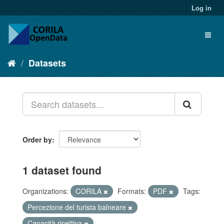
Log in
Datasets
Order by
1 dataset found
Organizations:
CORILA
Formats:
PDF
Tags:
Percezione del turista balneare
Capacità ricettiva