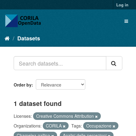
Log in
Datasets
Order by
1 dataset found
Licenses:
Creative Commons Attribution
Organizations:
CORILA
Tags:
Occupazione
Chamelea gallina
Analisi delle percezioni