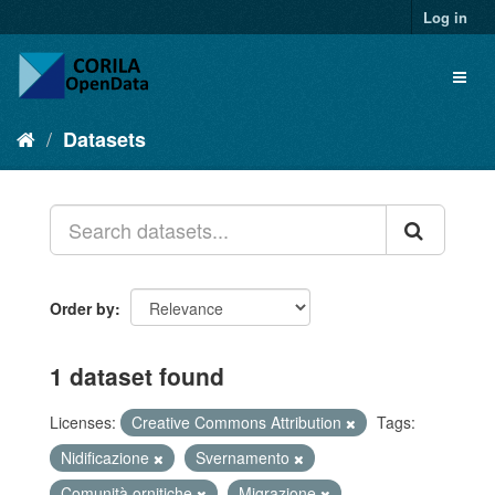
Log in
Datasets
Order by
1 dataset found
Licenses:
Creative Commons Attribution
Tags:
Nidificazione
Svernamento
Comunità ornitiche
Migrazione