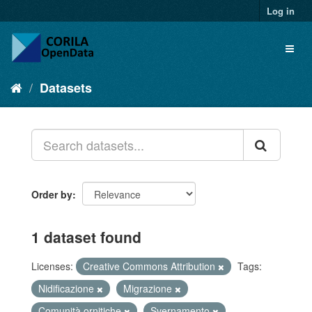
Log in
Datasets
Order by
1 dataset found
Licenses:
Creative Commons Attribution
Tags:
Nidificazione
Migrazione
Comunità ornitiche
Svernamento