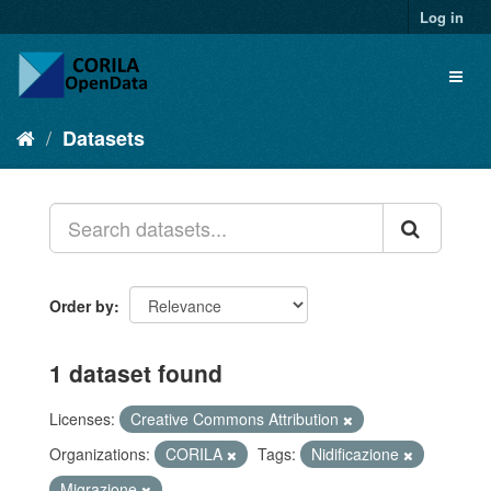
Log in
Datasets
Order by
1 dataset found
Licenses:
Creative Commons Attribution
Organizations:
CORILA
Tags:
Nidificazione
Migrazione