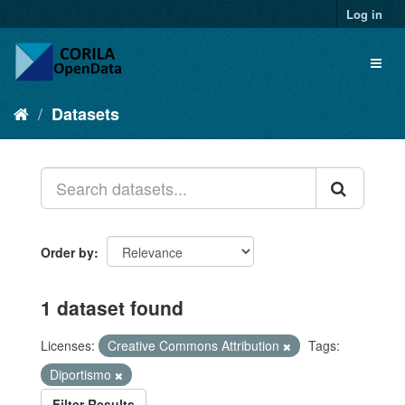
Log in
Datasets
Order by
1 dataset found
Licenses:
Creative Commons Attribution
Tags:
Diportismo
Filter Results