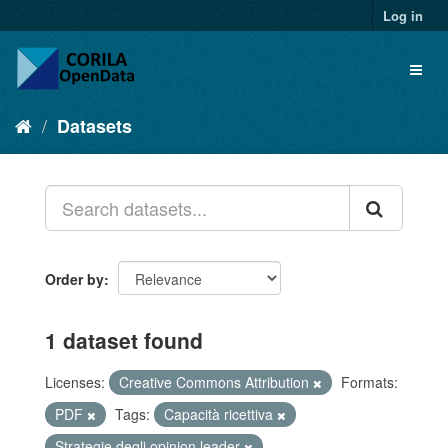
Log in
Datasets
Order by
1 dataset found
Licenses:
Creative Commons Attribution
Formats:
PDF
Tags:
Capacità ricettiva
Strategie degli opinion leader