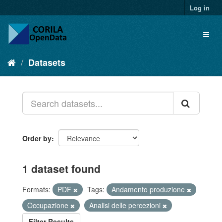
Log in
Datasets
Order by
1 dataset found
Formats:
PDF
Tags:
Andamento produzione
Occupazione
Analisi delle percezioni
Filter Results