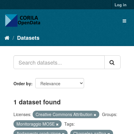
Log in
Datasets
Order by
1 dataset found
Licenses:
Creative Commons Attribution
Groups:
Monitoraggio MOSE
Tags:
Andamento produzione
Chamelea gallina