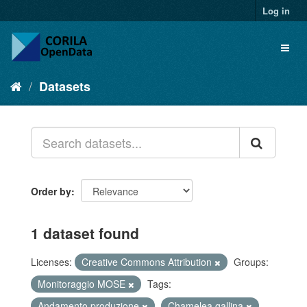
Log in
Datasets
Order by
1 dataset found
Licenses:
Creative Commons Attribution
Groups:
Monitoraggio MOSE
Tags:
Andamento produzione
Chamelea gallina