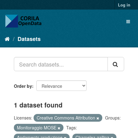
Log in
Datasets
Order by
1 dataset found
Licenses:
Creative Commons Attribution
Groups:
Monitoraggio MOSE
Tags:
Andamento produzione
Chamelea gallina