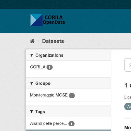
Datasets
Organizations
CORILA
1
Groups
1 
Monitoraggio MOSE
1
Lic
A
Tags
Analisi delle perce...
1
Mo