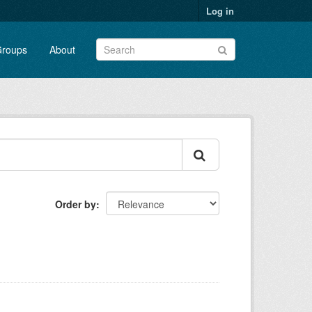
Log in
roups
About
Order by