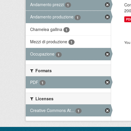
Andamento prezzi
Con
1
200
Andamento produzione
1
PD
Chamelea gallina
1
Mezzi di produzione
1
You 
Occupazione
1
Formats
PDF
1
Licenses
Creative Commons At...
1