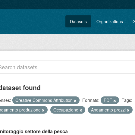
Datasets
Organizations
G
dataset found
enses:
Creative Commons Attribution
Formats:
PDF
Tags:
ndamento produzione
Occupazione
Andamento prezzi
nitoraggio settore della pesca