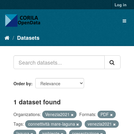
Log in
Datasets
Order by
1 dataset found
Organizations:
Venezia2021
Formats:
PDF
Tags:
connettività mare-laguna
venezia2021
laguna
ambiente
presentazione