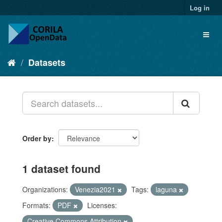
Log in
Datasets
Order by
1 dataset found
Organizations:
Venezia2021
Tags:
laguna
Formats:
PDF
Licenses:
Creative Commons Attribution