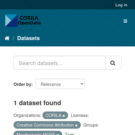
Log in
Datasets
Order by
1 dataset found
Organizations:
CORILA
Licenses:
Creative Commons Attribution
Groups:
Monitoraggio MOSE
Tags: