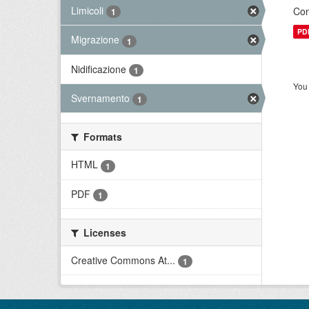
Limicoli
Con
1
PD
Migrazione
1
Nidificazione
1
You 
Svernamento
1
Formats
HTML
1
PDF
1
Licenses
Creative Commons At...
1