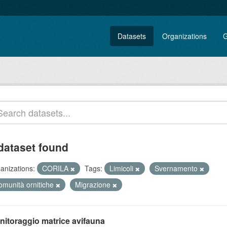
Datasets
Organizations
G
dataset found
anizations:
CORILA
Tags:
Limicoli
Svernamento
omunità ornitiche
Migrazione
nitoraggio matrice avifauna