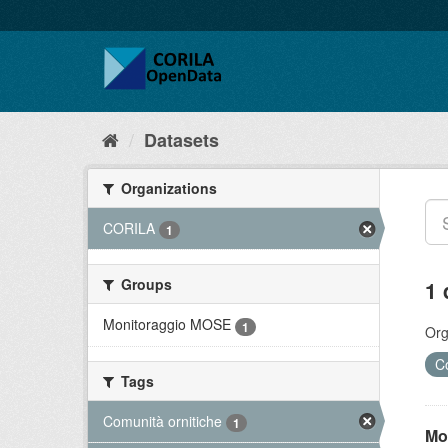
Datasets
Organizations
CORILA
1
Groups
1 
Monitoraggio MOSE
1
Org
C
Tags
Comunità ornitiche
1
Mo