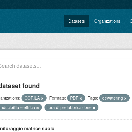
Datasets
Organizations
G
dataset found
anizations:
CORILA
Formats:
PDF
Tags:
dewatering
nducibilità elettrica
tura di prefabbricazione
nitoraggio matrice suolo