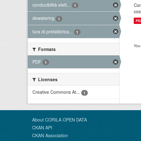
conducibilità elett...
Con
1
cos
dewatering
1
PD
tura di prefabbrica...
1
You 
Formats
PDF
1
Licenses
Creative Commons At...
1
About CORILA OPEN DATA
CKAN API
CKAN Association