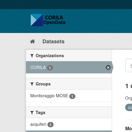
Datasets
Organizations
CORILA
1
Groups
1 
Monitoraggio MOSE
1
Org
co
Tags
acquiferi
1
Mo