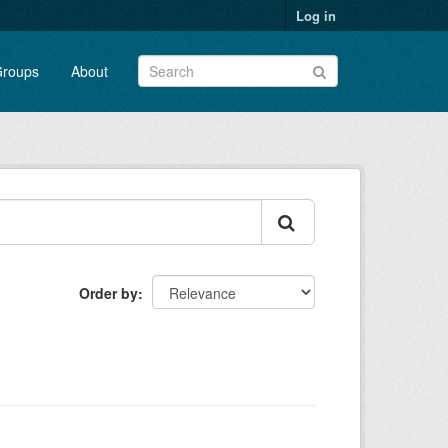
Log in
roups
About
Order by