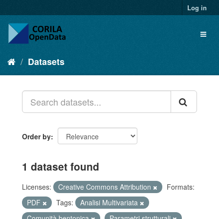
Log in
Datasets
Order by
1 dataset found
Licenses:
Creative Commons Attribution
Formats:
PDF
Tags:
Analisi Multivariata
Comunità bentonica
Parametri strutturali