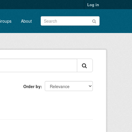
Log in
roups
About
Order by