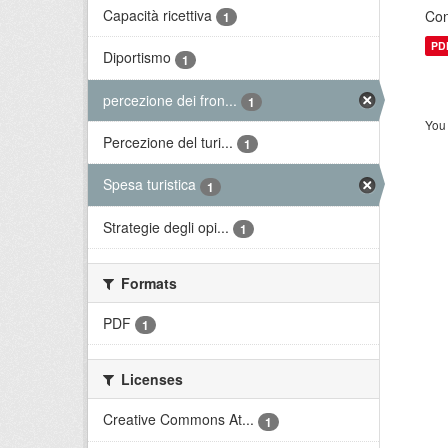
Capacità ricettiva
Con
1
PD
Diportismo
1
percezione dei fron...
1
You 
Percezione del turi...
1
Spesa turistica
1
Strategie degli opi...
1
Formats
PDF
1
Licenses
Creative Commons At...
1