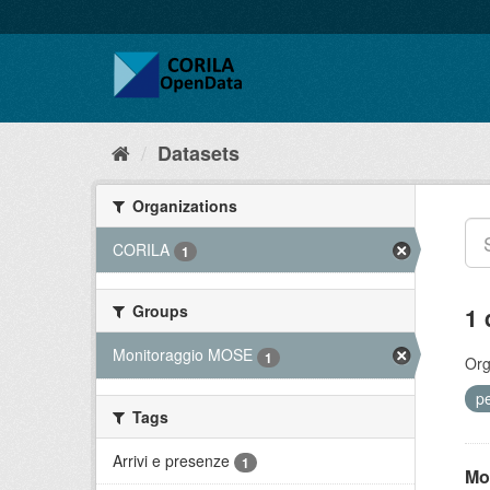
Datasets
Organizations
CORILA
1
Groups
1 
Monitoraggio MOSE
1
Org
pe
Tags
Arrivi e presenze
1
Mo