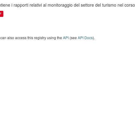
tiene i rapporti relativi al monitoraggio del settore del turismo nel co
F
can also access this registry using the
API
(see
API Docs
).