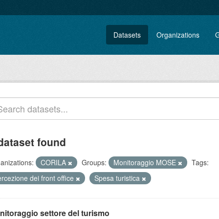
Datasets
Organizations
G
dataset found
anizations:
CORILA
Groups:
Monitoraggio MOSE
Tags:
rcezione dei front office
Spesa turistica
nitoraggio settore del turismo