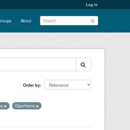
Log in
roups
About
Order by
ica
Diportismo