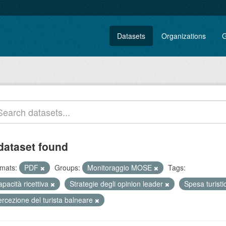
Datasets
Organizations
G
dataset found
mats:
PDF
Groups:
Monitoraggio MOSE
Tags:
pacità ricettiva
Strategie degli opinion leader
Spesa turist
rcezione del turista balneare