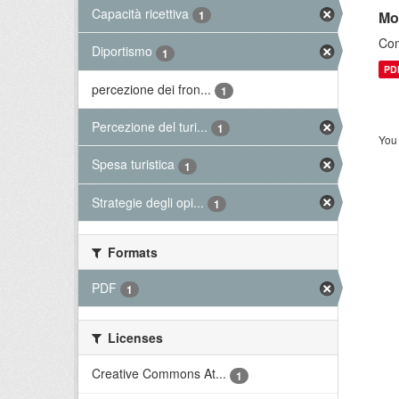
Capacità ricettiva
Mo
1
Con
Diportismo
1
PD
percezione dei fron...
1
Percezione del turi...
1
You 
Spesa turistica
1
Strategie degli opi...
1
Formats
PDF
1
Licenses
Creative Commons At...
1