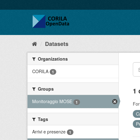
Datasets
Organizations
CORILA
1
Groups
1 
Monitoraggio MOSE
1
For
Ca
Tags
Pe
Arrivi e presenze
1