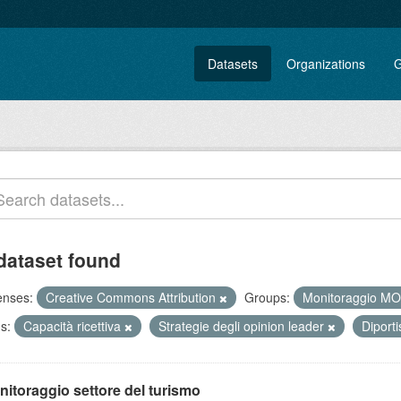
Datasets
Organizations
G
dataset found
enses:
Creative Commons Attribution
Groups:
Monitoraggio M
s:
Capacità ricettiva
Strategie degli opinion leader
Diport
nitoraggio settore del turismo