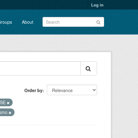
Log in
roups
About
Order by
OSE
ismo