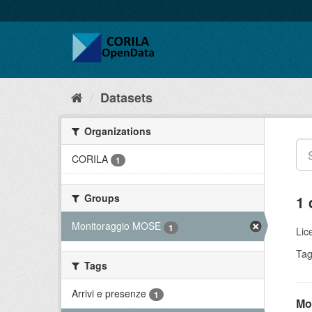
Datasets
Organizations
CORILA
1
Groups
1 
Monitoraggio MOSE
1
Lic
Tag
Tags
Arrivi e presenze
1
Mo