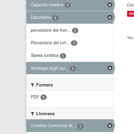
Capacità ricettiva
Con
1
PD
Diportismo
1
percezione dei fron...
1
You 
Percezione del turi...
1
Spesa turistica
1
Strategie degli opi...
1
Formats
PDF
1
Licenses
Creative Commons At...
1