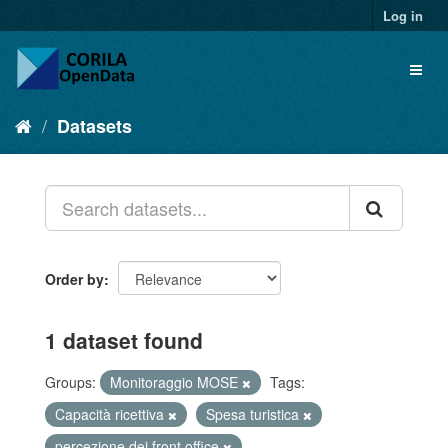
Log in
Datasets
Order by
1 dataset found
Groups:
Monitoraggio MOSE
Tags:
Capacità ricettiva
Spesa turistica
percezione dei front office