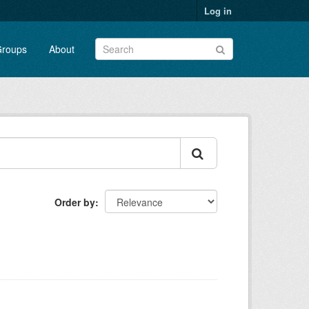
Log in
roups
About
Order by