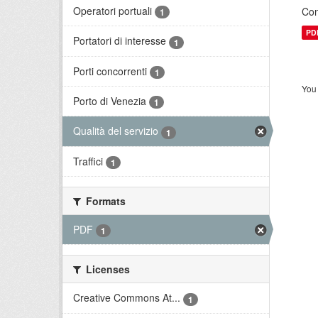
Operatori portuali
Con
1
PD
Portatori di interesse
1
Porti concorrenti
1
You 
Porto di Venezia
1
Qualità del servizio
1
Traffici
1
Formats
PDF
1
Licenses
Creative Commons At...
1