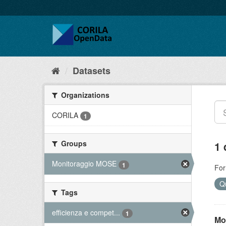
Datasets
Organizations
CORILA
1
Groups
1 
Monitoraggio MOSE
1
For
Qu
Tags
efficienza e compet...
1
Mo