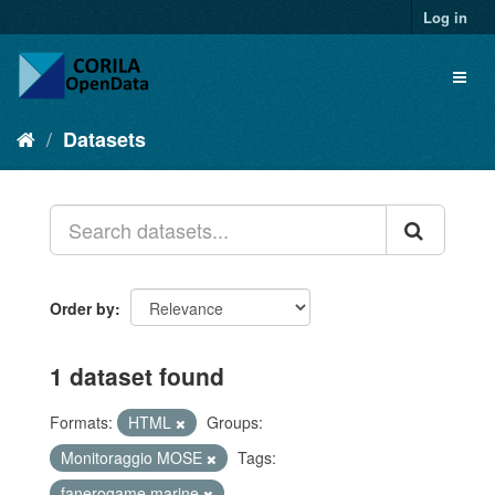
Log in
Datasets
Order by
1 dataset found
Formats:
HTML
Groups:
Monitoraggio MOSE
Tags:
fanerogame marine