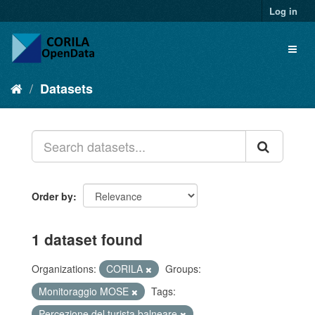
Log in
Datasets
Order by
1 dataset found
Organizations:
CORILA
Groups:
Monitoraggio MOSE
Tags:
Percezione del turista balneare