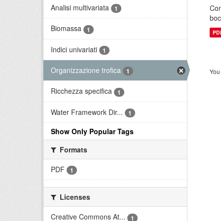
Analisi multivariata
Con
1
boc
Biomassa
1
PD
Indici univariati
1
Organizzazione trofica
1
You 
Ricchezza specifica
1
Water Framework Dir...
1
Show Only Popular Tags
Formats
PDF
1
Licenses
Creative Commons At...
1