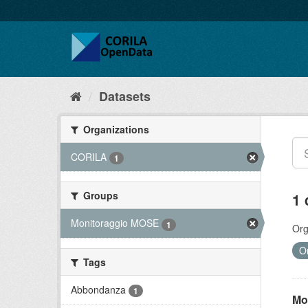
Datasets
Organizations
CORILA
1
Groups
1 
Monitoraggio MOSE
1
Org
O
Tags
Abbondanza
1
Mo