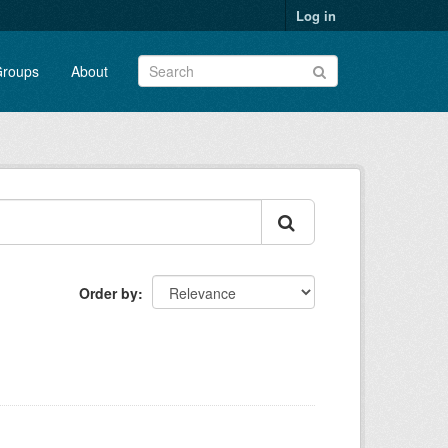
Log in
roups
About
Order by