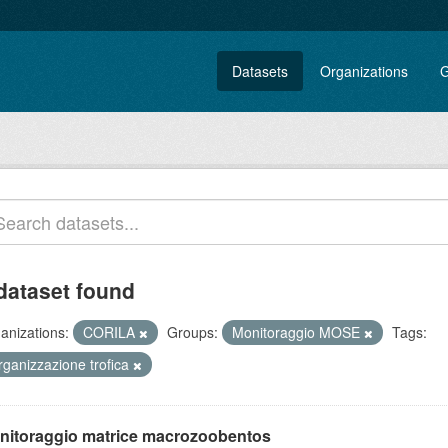
Datasets
Organizations
G
dataset found
anizations:
CORILA
Groups:
Monitoraggio MOSE
Tags:
rganizzazione trofica
nitoraggio matrice macrozoobentos