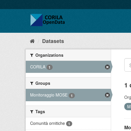
Datasets
Organizations
CORILA
1
Groups
1 
Monitoraggio MOSE
1
Org
M
Tags
Comunità ornitiche
1
Mo