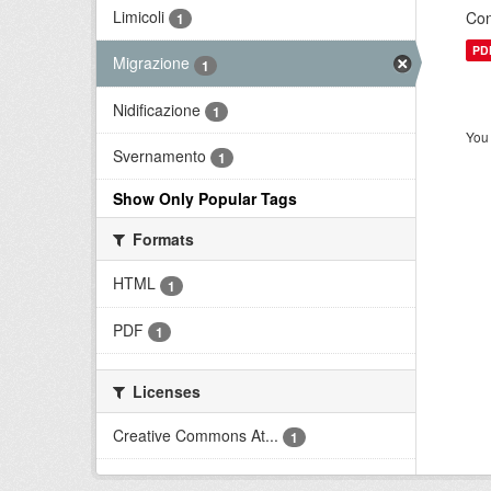
Limicoli
Con
1
PD
Migrazione
1
Nidificazione
1
You 
Svernamento
1
Show Only Popular Tags
Formats
HTML
1
PDF
1
Licenses
Creative Commons At...
1