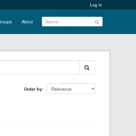
Log in
roups
About
Order by