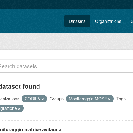
Datasets
Organizations
G
dataset found
anizations:
CORILA
Groups:
Monitoraggio MOSE
Tags:
igrazione
nitoraggio matrice avifauna