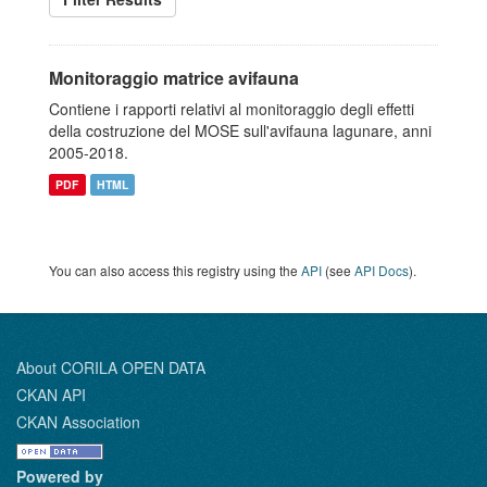
Monitoraggio matrice avifauna
Contiene i rapporti relativi al monitoraggio degli effetti
della costruzione del MOSE sull'avifauna lagunare, anni
2005-2018.
PDF
HTML
You can also access this registry using the
API
(see
API Docs
).
About CORILA OPEN DATA
CKAN API
CKAN Association
Powered by