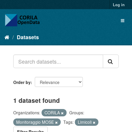
Log in
Datasets
Order by
1 dataset found
Organizations:
CORILA
Groups:
Monitoraggio MOSE
Tags:
Limicoli
Filter Results