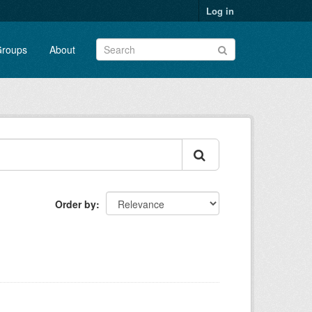
Log in
roups
About
Order by