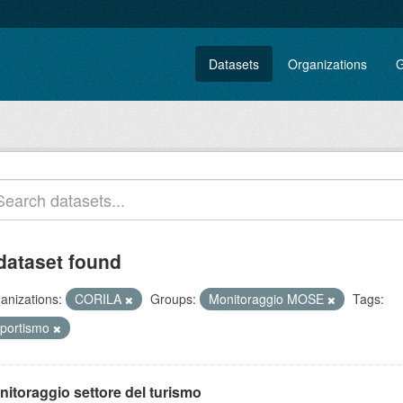
Datasets
Organizations
G
dataset found
anizations:
CORILA
Groups:
Monitoraggio MOSE
Tags:
iportismo
nitoraggio settore del turismo