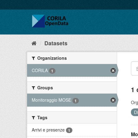
Datasets
Organizations
CORILA
1
Groups
1 
Monitoraggio MOSE
1
Org
D
Tags
Arrivi e presenze
1
Mo