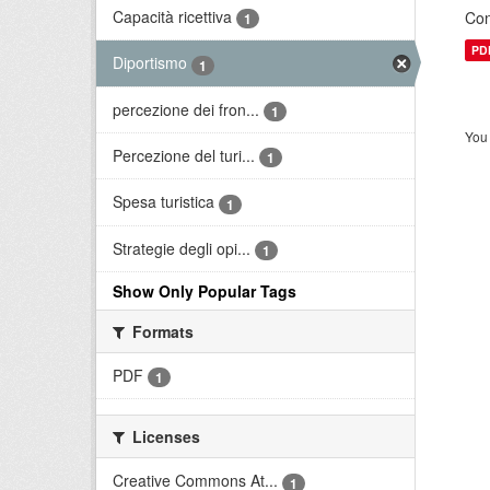
Capacità ricettiva
Con
1
PD
Diportismo
1
percezione dei fron...
1
You 
Percezione del turi...
1
Spesa turistica
1
Strategie degli opi...
1
Show Only Popular Tags
Formats
PDF
1
Licenses
Creative Commons At...
1