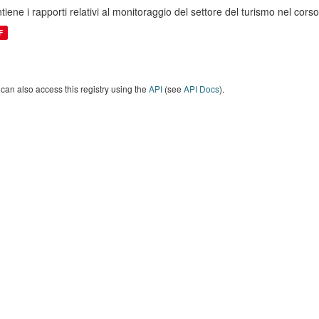
tiene i rapporti relativi al monitoraggio del settore del turismo nel co
F
can also access this registry using the
API
(see
API Docs
).